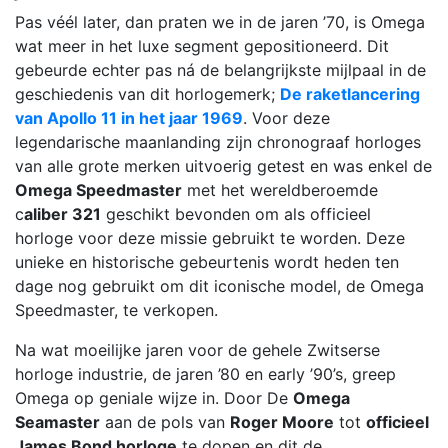
Pas véél later, dan praten we in de jaren ’70, is Omega
wat meer in het luxe segment gepositioneerd. Dit
gebeurde echter pas ná de belangrijkste mijlpaal in de
geschiedenis van dit horlogemerk;
De raketlancering
van Apollo 11 in het jaar 1969
. Voor deze
legendarische maanlanding zijn chronograaf horloges
van alle grote merken uitvoerig getest en was enkel de
Omega Speedmaster
met het wereldberoemde
c
aliber 321
geschikt bevonden om als officieel
horloge voor deze missie gebruikt te worden. Deze
unieke en historische gebeurtenis wordt heden ten
dage nog gebruikt om dit iconische model, de Omega
Speedmaster, te verkopen.
Na wat moeilijke jaren voor de gehele Zwitserse
horloge industrie, de jaren ’80 en early ’90’s, greep
Omega op geniale wijze in. Door De
Omega
Seamaster
aan de pols van
Roger Moore
tot
officieel
James Bond horloge
te dopen en dit de