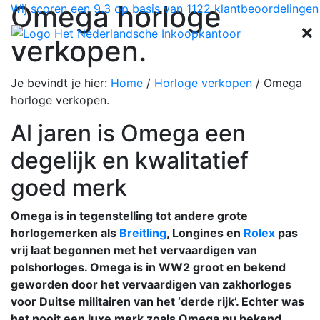
Omega horloge
Wij scoren een
9.3
op basis van
1122
klantbeoordelingen
verkopen.
Je bevindt je hier:
Home
/
Horloge verkopen
/
Omega
horloge verkopen.
Al jaren is Omega een
degelijk en kwalitatief
goed merk
Omega is in tegenstelling tot andere grote
horlogemerken als
Breitling
, Longines en
Rolex
pas
vrij laat begonnen met het vervaardigen van
polshorloges. Omega is in WW2 groot en bekend
geworden door het vervaardigen van zakhorloges
voor Duitse militairen van het ‘derde rijk’. Echter was
het nooit een luxe merk zoals Omega nu bekend