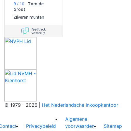
9
/
10
Tom de
Groot
Zilveren munten
© 1979 - 2026 |
Het Nederlandsche Inkoopkantoor
Algemene
Contact
Privacybeleid
voorwaarden
Sitemap