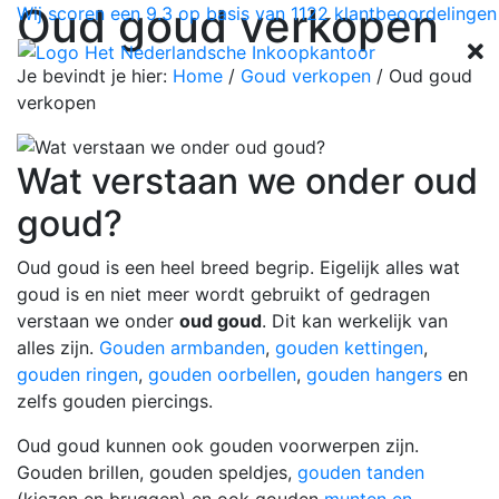
Oud goud verkopen
Wij scoren een
9.3
op basis van
1122
klantbeoordelingen
Je bevindt je hier:
Home
/
Goud verkopen
/
Oud goud
verkopen
Wat verstaan we onder oud
goud?
Oud goud is een heel breed begrip. Eigelijk alles wat
goud is en niet meer wordt gebruikt of gedragen
verstaan we onder
oud goud
. Dit kan werkelijk van
alles zijn.
Gouden armbanden
,
gouden kettingen
,
gouden ringen
,
gouden oorbellen
,
gouden hangers
en
zelfs gouden piercings.
Oud goud kunnen ook gouden voorwerpen zijn.
Gouden brillen, gouden speldjes,
gouden tanden